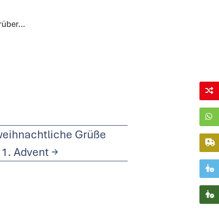
 rüber…
eihnachtliche Grüße
1. Advent
→